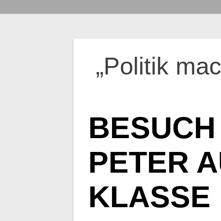
Beitragsnavig
„Politik ma
BESUCH
PETER A
KLASSE 