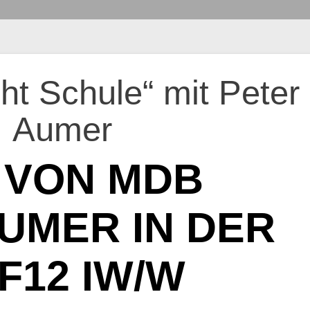
ation
cht Schule“ mit Peter
Aumer
 VON MDB
UMER IN DER
F12 IW/W