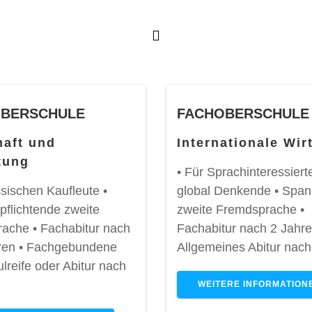
BERSCHULE
FACHOBERSCHULE
haft und
Internationale Wir
tung
• Für Sprachinteressiert
ssischen Kaufleute •
global Denkende • Spani
pflichtende zweite
zweite Fremdsprache •
ache • Fachabitur nach
Fachabitur nach 2 Jahr
ren • Fachgebundene
Allgemeines Abitur nach
reife oder Abitur nach
WEITERE INFORMATION