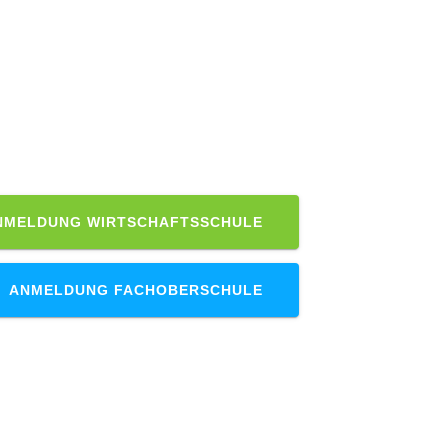
annten Schulen im Herzen
röffnen wir durch unsere
vielfältige Wege für eine
bildung oder ein Studium
NMELDUNG WIRTSCHAFTSSCHULE
ANMELDUNG FACHOBERSCHULE