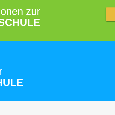
ionen zur
SCHULE
r
HULE