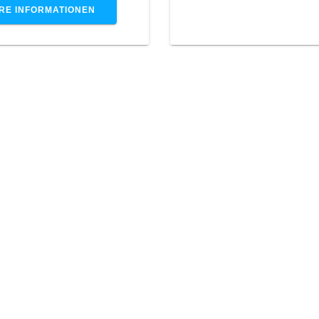
RE INFORMATIONEN
NEUES A
Übert
Ab dem Schuljahr 20
Klass