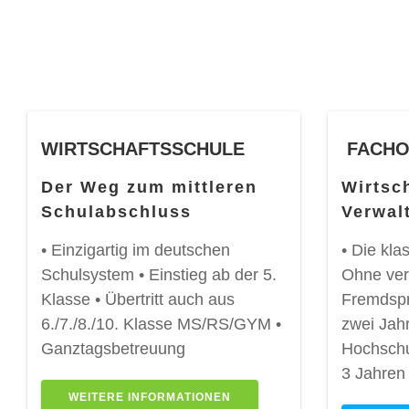
WIRTSCHAFTSSCHULE
FACHO
Der Weg zum mittleren
Wirtsc
Schulabschluss
Verwal
• Einzigartig im deutschen
• Die kla
Schulsystem • Einstieg ab der 5.
Ohne ver
Klasse • Übertritt auch aus
Fremdspr
6./7./8./10. Klasse MS/RS/GYM •
zwei Jah
Ganztagsbetreuung
Hochschul
3 Jahren
WEITERE INFORMATIONEN