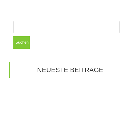
Suchen
nach:
NEUESTE BEITRÄGE
Bunte Ideen für die Zukunft: Große Spray-Aktion
an unserer Schule
Kreative Ideen auf großer Bühne: Unsere
Werkschau
Budenzauber 2025
Tutoren für unsere 5. Klasse