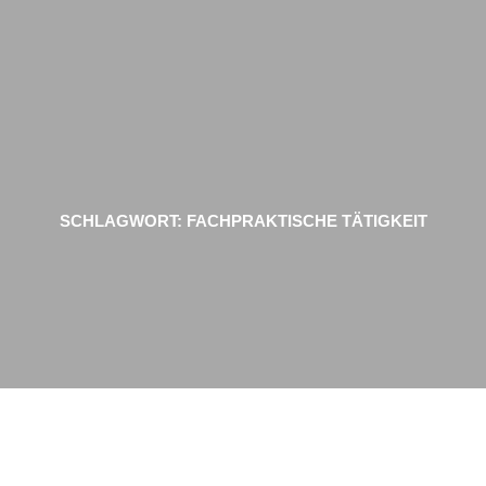
Zum
Inhalt
springen
SCHLAGWORT:
FACHPRAKTISCHE TÄTIGKEIT