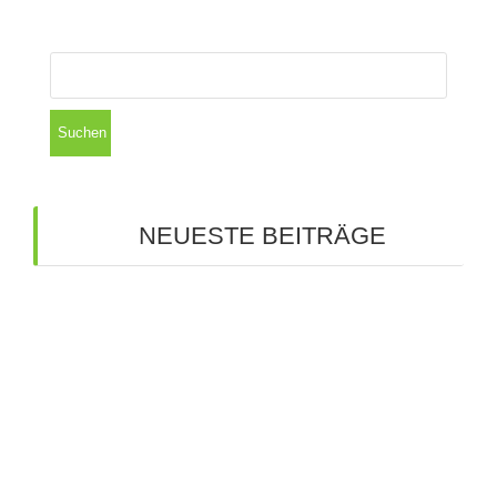
Suchen
nach:
NEUESTE BEITRÄGE
Bunte Ideen für die Zukunft: Große Spray-Aktion
an unserer Schule
Kreative Ideen auf großer Bühne: Unsere
Werkschau
Budenzauber 2025
Tutoren für unsere 5. Klasse