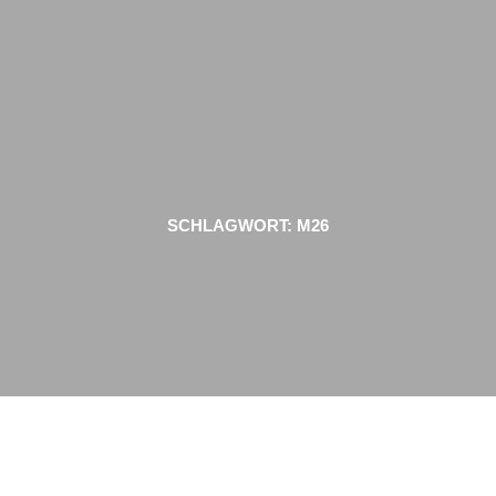
Zum
Inhalt
springen
SCHLAGWORT:
M26