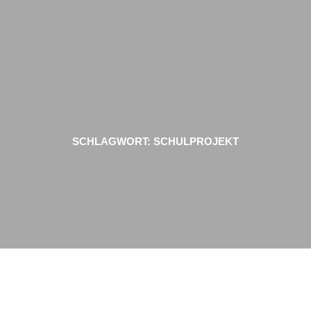
Zum
Inhalt
springen
SCHLAGWORT:
SCHULPROJEKT