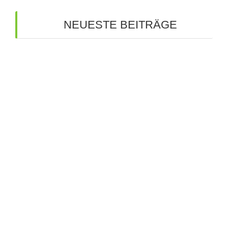
NEUESTE BEITRÄGE
Bunte Ideen für die Zukunft: Große Spray-Aktion
an unserer Schule
Kreative Ideen auf großer Bühne: Unsere
Werkschau
Budenzauber 2025
Tutoren für unsere 5. Klasse
Wandertag der Privaten Schulen Breitschaft
allgemein
Fachoberschule