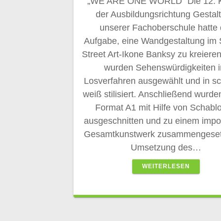
„WE ARE ONE WORLD“ Die 12. K
der Ausbildungsrichtung Gestal
unserer Fachoberschule hatte 
Aufgabe, eine Wandgestaltung im S
Street Art-Ikone Banksy zu kreiere
wurden Sehenswürdigkeiten 
Losverfahren ausgewählt und in s
weiß stilisiert. Anschließend wurde
Format A1 mit Hilfe von Schabl
ausgeschnitten und zu einem imp
Gesamtkunstwerk zusammengesetz
Umsetzung des…
WEITERLESEN