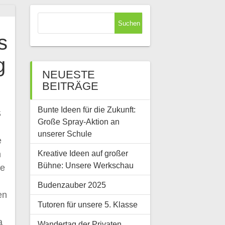
Suchen
nach:
s
g
NEUESTE
BEITRÄGE
Bunte Ideen für die Zukunft:
S
Große Spray-Aktion an
unserer Schule
e
Kreative Ideen auf großer
n
Bühne: Unsere Werkschau
ße
Budenzauber 2025
en
Tutoren für unsere 5. Klasse
a
Wandertag der Privaten