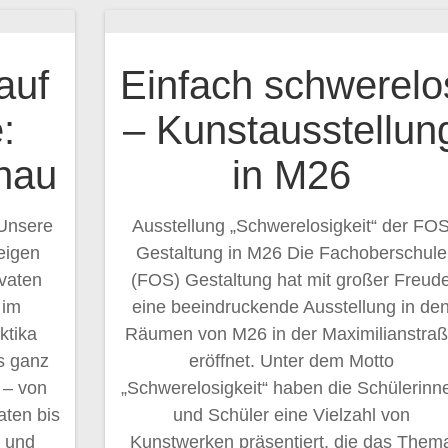
auf
Einfach schwerelo
:
– Kunstausstellun
hau
in M26
 Unsere
Ausstellung „Schwerelosigkeit“ der FO
eigen
Gestaltung in M26 Die Fachoberschule
ivaten
(FOS) Gestaltung hat mit großer Freud
 im
eine beeindruckende Ausstellung in de
ktika
Räumen von M26 in der Maximilianstra
s ganz
eröffnet. Unter dem Motto
 – von
„Schwerelosigkeit“ haben die Schülerinn
aten bis
und Schüler eine Vielzahl von
n und
Kunstwerken präsentiert, die das Them