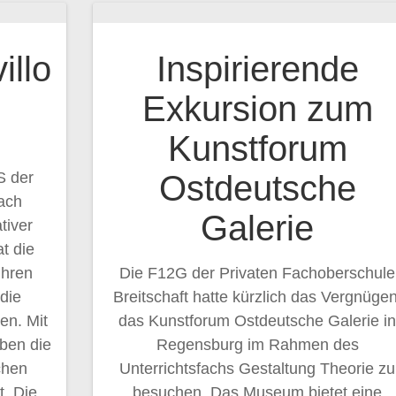
illo
Inspirierende
Exkursion zum
Kunstforum
S der
Ostdeutsche
ach
Galerie
tiver
t die
ihren
Die F12G der Privaten Fachoberschule
die
Breitschaft hatte kürzlich das Vergnügen
en. Mit
das Kunstforum Ostdeutsche Galerie i
ben die
Regensburg im Rahmen des
chen
Unterrichtsfachs Gestaltung Theorie zu
t. Die
besuchen. Das Museum bietet eine