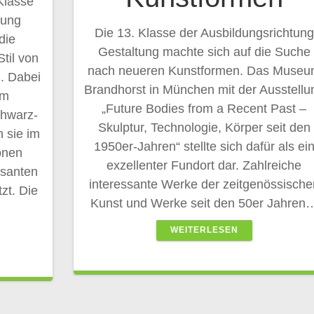
lasse
tung
Die 13. Klasse der Ausbildungsrichtung
die
Gestaltung machte sich auf die Suche
til von
nach neueren Kunstformen. Das Muse
n. Dabei
Brandhorst in München mit der Ausstellu
im
„Future Bodies from a Recent Past –
chwarz-
Skulptur, Technologie, Körper seit den
n sie im
1950er-Jahren“ stellte sich dafür als ei
onen
exzellenter Fundort dar. Zahlreiche
osanten
interessante Werke der zeitgenössische
t. Die
Kunst und Werke seit den 50er Jahren
WEITERLESEN