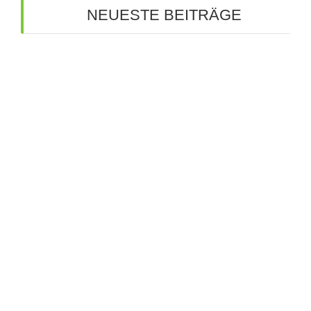
NEUESTE BEITRÄGE
Bunte Ideen für die Zukunft: Große Spray-Aktion
an unserer Schule
Kreative Ideen auf großer Bühne: Unsere
Werkschau
Budenzauber 2025
Tutoren für unsere 5. Klasse
Wandertag der Privaten Schulen Breitschaft
allgemein
Fachoberschule