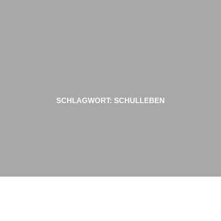
Zum
Inhalt
springen
SCHLAGWORT:
SCHULLEBEN